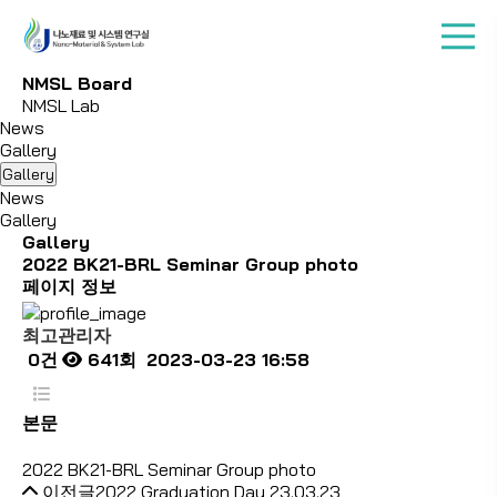
N
M
S
L
B
o
a
r
d
NMSL Lab
News
Gallery
Gallery
News
Gallery
Gallery
2022 BK21-BRL Seminar Group photo
페이지 정보
최고관리자
0건
641회
2023-03-23 16:58
본문
2022 BK21-BRL Seminar Group photo
이전글
2022 Graduation Day
23.03.23